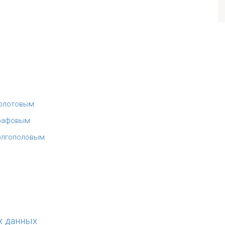
Золотовым
Графовым
Долгополовым
х данных