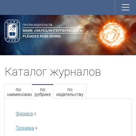
Каталог журналов
по
по
по
наименованию
рубрике
издательству
Физика
2
Техника
4