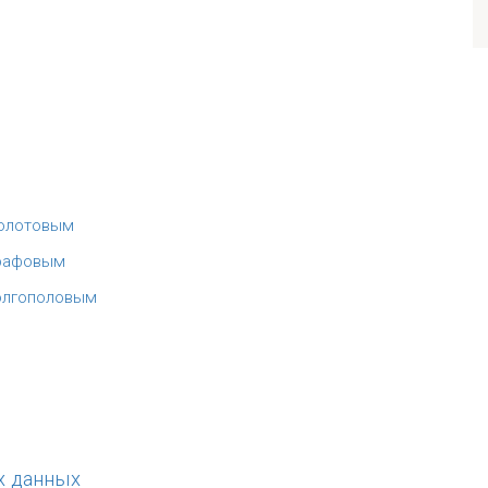
Золотовым
Графовым
Долгополовым
х данных